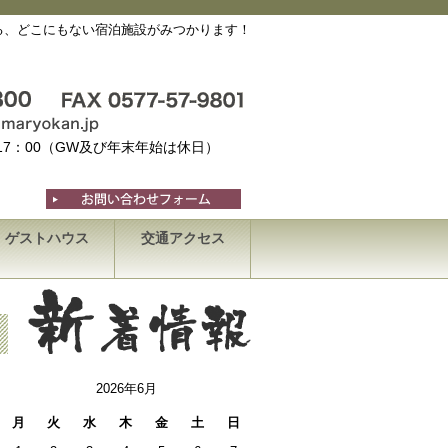
る、どこにもない宿泊施設がみつかります！
～17：00（GW及び年末年始は休日）
ゲストハウス
交通アクセス
2026年6月
月
火
水
木
金
土
日