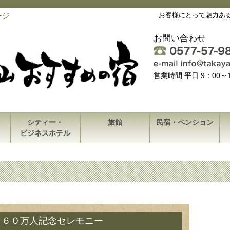
ージ
お客様にとって魅力あ
お問い合わせ
営業時間 平日 9：00
シティー・
旅館
民宿・ペンション
ビジネスホテル
３６０万人記念セレモニー