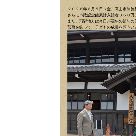
２０２６年６月５日（金）高山市制施
さらに市政記念館累計入館者３６０万
また、飛騨地方は今日が端午の節句の
菖蒲を飾って、子どもの成長を願うと