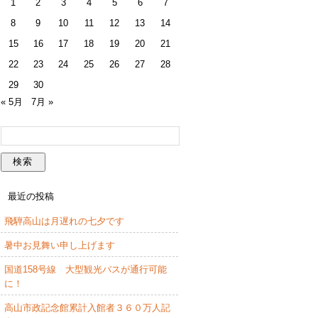
1
2
3
4
5
6
7
8
9
10
11
12
13
14
15
16
17
18
19
20
21
22
23
24
25
26
27
28
29
30
« 5月
7月 »
最近の投稿
飛騨高山は月遅れの七夕です
暑中お見舞い申し上げます
国道158号線 大型観光バスが通行可能
に！
高山市政記念館累計入館者３６０万人記