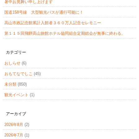
暑中お見舞い申し上げます
国道158号線 大型観光バスが通行可能に！
高山市政記念館累計入館者３６０万人記念セレモニー
第１１５回飛騨高山旅館ホテル協同組合定期総会が無事に終わる。
カテゴリー
おしらせ
(6)
おもてなでしこ
(45)
未分類
(850)
観光イベント
(1)
アーカイブ
2026年8月
(2)
2026年7月
(1)