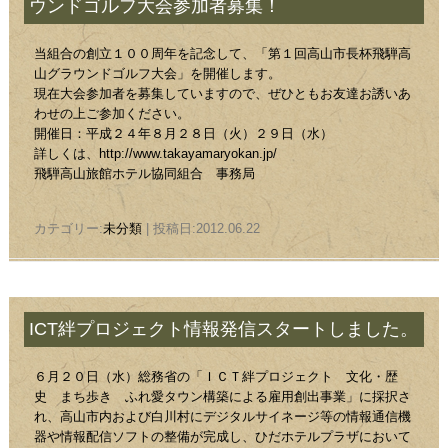
ウンドゴルフ大会参加者募集！
当組合の創立１００周年を記念して、「第１回高山市長杯飛騨高
山グラウンドゴルフ大会」を開催します。
現在大会参加者を募集していますので、ぜひともお友達お誘いあ
わせの上ご参加ください。
開催日：平成２４年８月２８日（火）２９日（水）
詳しくは、http://www.takayamaryokan.jp/
飛騨高山旅館ホテル協同組合 事務局
カテゴリー:
未分類
| 投稿日:2012.06.22
ICT絆プロジェクト情報発信スタートしました。
６月２０日（水）総務省の「ＩＣＴ絆プロジェクト 文化・歴
史 まち歩き ふれ愛タウン構築による雇用創出事業」に採択さ
れ、高山市内および白川村にデジタルサイネージ等の情報通信機
器や情報配信ソフトの整備が完成し、ひだホテルプラザにおいて