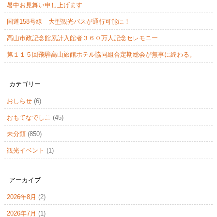
暑中お見舞い申し上げます
国道158号線 大型観光バスが通行可能に！
高山市政記念館累計入館者３６０万人記念セレモニー
第１１５回飛騨高山旅館ホテル協同組合定期総会が無事に終わる。
カテゴリー
おしらせ
(6)
おもてなでしこ
(45)
未分類
(850)
観光イベント
(1)
アーカイブ
2026年8月
(2)
2026年7月
(1)