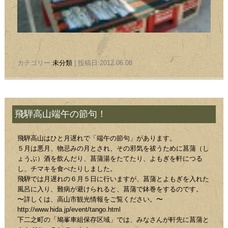
カテゴリー:
未分類
| 投稿日:2012.06.08
飛騨高山端午の節句！
飛騨高山はひと月遅れで「端午の節句」があります。
５月は悪月、物忌みの月とされ、その邪気を祓うために菖蒲（し
ょうぶ）酒を飲んだり、菖蒲湯をたてたり、よもぎを軒につる
し、チマキを食べたりしました。
飛騨では月遅れの６月５日に行いますが、菖蒲とよもぎを入れた
風呂に入り、難病が避けられると、菖蒲で鉢巻をするのです。
〜詳しくは、高山市観光情報をご覧ください。〜
http://www.hida.jp/event/tango.html
下二之町の「鳩峯車組保存区域」では、みなさんが軒先に菖蒲と