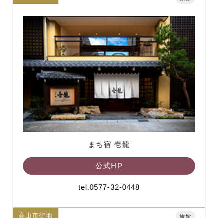
まち宿 壱龍
公式HP
tel.0577-32-0448
高山市街地
旅館