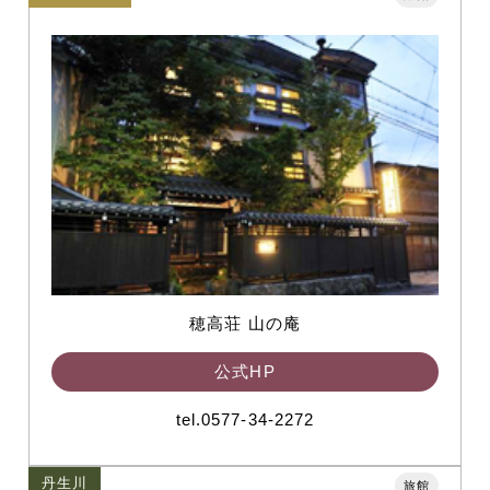
穂高荘 山の庵
公式HP
tel.0577-34-2272
丹生川
旅館