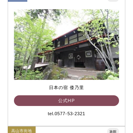
日本の宿 倭乃里
公式HP
tel.0577-53-2321
高山市街地
旅館