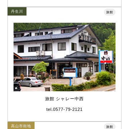
丹生川
旅館
旅館 シャレー中西
tel.0577-79-2121
高山市街地
旅館