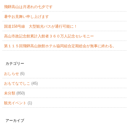
飛騨高山は月遅れの七夕です
暑中お見舞い申し上げます
国道158号線 大型観光バスが通行可能に！
高山市政記念館累計入館者３６０万人記念セレモニー
第１１５回飛騨高山旅館ホテル協同組合定期総会が無事に終わる。
カテゴリー
おしらせ
(6)
おもてなでしこ
(45)
未分類
(850)
観光イベント
(1)
アーカイブ