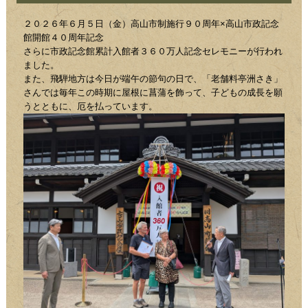
２０２６年６月５日（金）高山市制施行９０周年×高山市政記念
館開館４０周年記念
さらに市政記念館累計入館者３６０万人記念セレモニーが行われ
ました。
また、飛騨地方は今日が端午の節句の日で、「老舗料亭洲さき」
さんでは毎年この時期に屋根に菖蒲を飾って、子どもの成長を願
うとともに、厄を払っています。