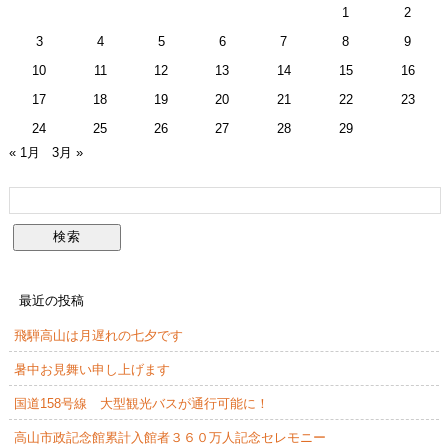
1
2
3
4
5
6
7
8
9
10
11
12
13
14
15
16
17
18
19
20
21
22
23
24
25
26
27
28
29
« 1月
3月 »
最近の投稿
飛騨高山は月遅れの七夕です
暑中お見舞い申し上げます
国道158号線 大型観光バスが通行可能に！
高山市政記念館累計入館者３６０万人記念セレモニー