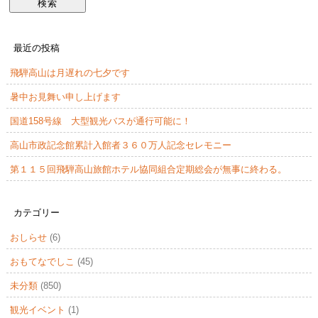
最近の投稿
飛騨高山は月遅れの七夕です
暑中お見舞い申し上げます
国道158号線 大型観光バスが通行可能に！
高山市政記念館累計入館者３６０万人記念セレモニー
第１１５回飛騨高山旅館ホテル協同組合定期総会が無事に終わる。
カテゴリー
おしらせ
(6)
おもてなでしこ
(45)
未分類
(850)
観光イベント
(1)