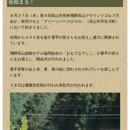
会始まる！
８月２７日（木）第４回高山市長杯飛騨高山グラウンドゴルフ大
会が、秋空のもと「グリーンパークひろの」（高山市丹生川町）
において始まりました。
全国から４００名を超す選手の皆さんをお迎えし盛大に開催され
ています。
飛騨高山旅館ホテル協同組合の「おもてなでしこ」が選手の皆さ
んをお迎えし、開会式が行われました。
選手宣誓のあと赤、青、黄の組に別れそれぞれプレーを楽しんで
います。
２８日は優勝決定戦が行われ表彰式が行われます。