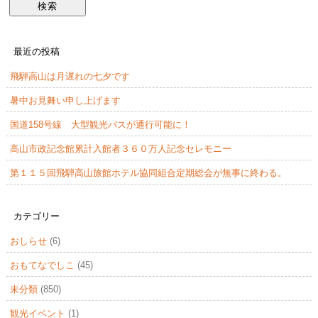
最近の投稿
飛騨高山は月遅れの七夕です
暑中お見舞い申し上げます
国道158号線 大型観光バスが通行可能に！
高山市政記念館累計入館者３６０万人記念セレモニー
第１１５回飛騨高山旅館ホテル協同組合定期総会が無事に終わる。
カテゴリー
おしらせ
(6)
おもてなでしこ
(45)
未分類
(850)
観光イベント
(1)