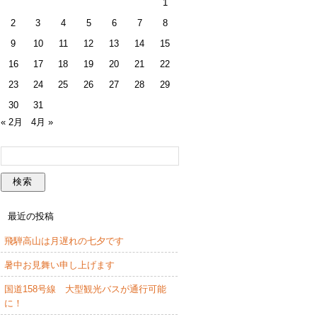
1
2
3
4
5
6
7
8
9
10
11
12
13
14
15
16
17
18
19
20
21
22
23
24
25
26
27
28
29
30
31
« 2月
4月 »
最近の投稿
飛騨高山は月遅れの七夕です
暑中お見舞い申し上げます
国道158号線 大型観光バスが通行可能
に！