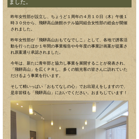
ました。
昨年女性部が設立し、ちょうど１周年の４月１０日（木）午後１
時３０分から、飛騨高山旅館ホテル協同組合女性部の総会が開催
されました。
昨年女性部が「飛騨高山おもてなでしこ」として、各地で誘客活
動を行ったほか１年間の事業報告や今年度の事業計画案が提案さ
れ原案通り承認されました。
今年は、新たに青年部と協力し事業を展開することが発表され、
「飛騨高山」を広くＰＲし、多くの観光客の皆さんに訪れていた
だけるよう事業を行います。
そして精いっぱい「おもてなしの心」でお出迎えをしますので、
是非皆様も「飛騨高山」においでください。おまちしています！