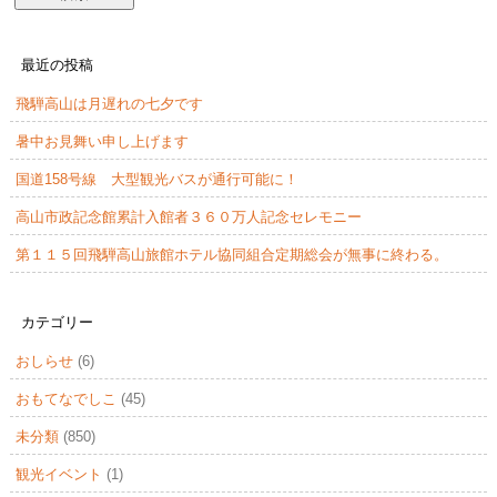
最近の投稿
飛騨高山は月遅れの七夕です
暑中お見舞い申し上げます
国道158号線 大型観光バスが通行可能に！
高山市政記念館累計入館者３６０万人記念セレモニー
第１１５回飛騨高山旅館ホテル協同組合定期総会が無事に終わる。
カテゴリー
おしらせ
(6)
おもてなでしこ
(45)
未分類
(850)
観光イベント
(1)