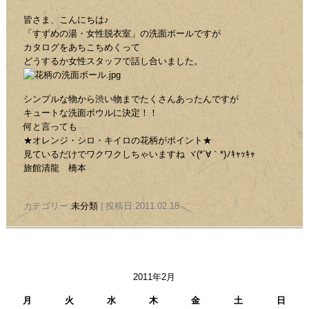
皆さま、こんにちは♪
「すずめの湯・女性脱衣室」の洗面ボールですが
カタログをあちこちめくって
どうするか女性スタッフで話し合いました。
シンプルな物から渋い物までたくさんあったんですが
キュートな洗面ボウルに決定！！
何と言っても
★オレンジ・シロ・キイロの花柄がポイント★
見ているだけでワクワクしちゃいますね ヾ(*´∀｀*)ﾉｷｬｯｷｬ
旅館清龍 橋本
カテゴリー:
未分類
| 投稿日:2011.02.18
2011年2月
月
火
水
木
金
土
日