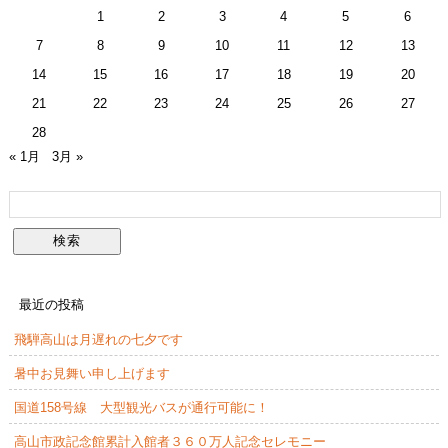
1
2
3
4
5
6
7
8
9
10
11
12
13
14
15
16
17
18
19
20
21
22
23
24
25
26
27
28
« 1月
3月 »
最近の投稿
飛騨高山は月遅れの七夕です
暑中お見舞い申し上げます
国道158号線 大型観光バスが通行可能に！
高山市政記念館累計入館者３６０万人記念セレモニー