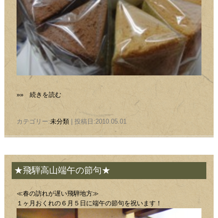
»» 続きを読む
カテゴリー:
未分類
| 投稿日:2010.05.01
★飛騨高山端午の節句★
≪春の訪れが遅い飛騨地方≫
１ヶ月おくれの６月５日に端午の節句を祝います！