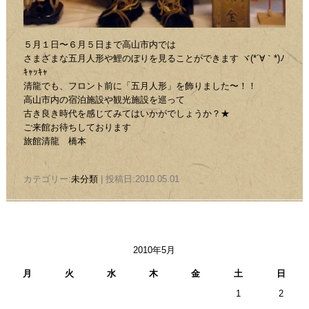
５月１日〜６月５日まで高山市内では
さまざまな五月人形や鯉のぼりを見ることができます ヾ(*´∀｀*)ﾉ
ｷｬｯｷｬ
清龍でも、フロント前に「五月人形」を飾りました〜！！
高山市内の宿泊施設や観光施設を巡って
古き良き時代を感じてみてはいかがでしょうか？★
ご来館お待ちしております
旅館清龍 橋本
カテゴリー:
未分類
| 投稿日:2010.05.01
2010年5月
月
火
水
木
金
土
日
1
2