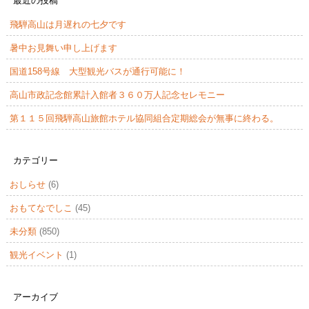
最近の投稿
飛騨高山は月遅れの七夕です
暑中お見舞い申し上げます
国道158号線 大型観光バスが通行可能に！
高山市政記念館累計入館者３６０万人記念セレモニー
第１１５回飛騨高山旅館ホテル協同組合定期総会が無事に終わる。
カテゴリー
おしらせ
(6)
おもてなでしこ
(45)
未分類
(850)
観光イベント
(1)
アーカイブ