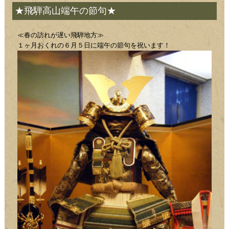
★飛騨高山端午の節句★
≪春の訪れが遅い飛騨地方≫
１ヶ月おくれの６月５日に端午の節句を祝います！