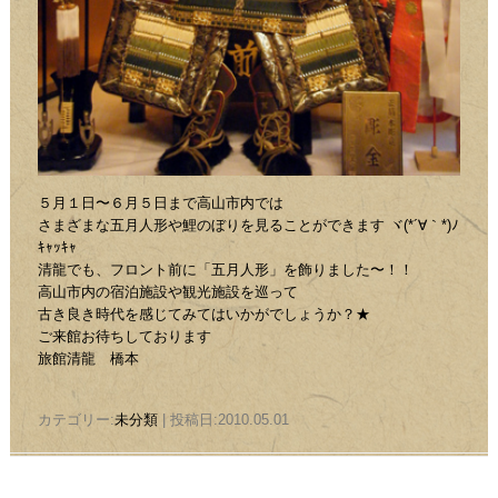
５月１日〜６月５日まで高山市内では
さまざまな五月人形や鯉のぼりを見ることができます ヾ(*´∀｀*)ﾉ
ｷｬｯｷｬ
清龍でも、フロント前に「五月人形」を飾りました〜！！
高山市内の宿泊施設や観光施設を巡って
古き良き時代を感じてみてはいかがでしょうか？★
ご来館お待ちしております
旅館清龍 橋本
カテゴリー:
未分類
| 投稿日:2010.05.01