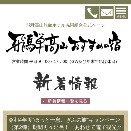
飛騨高山旅館ホテル協同組合公式ページ
営業時間 平日 9：00～17：00（GW及び年末年始は休日）
令和4年度”ほっと一息、ぎふの旅”キャンペーン
（第2弾）期間再々延長！ あわせて電子観光ク