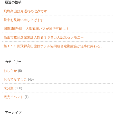
最近の投稿
飛騨高山は月遅れの七夕です
暑中お見舞い申し上げます
国道158号線 大型観光バスが通行可能に！
高山市政記念館累計入館者３６０万人記念セレモニー
第１１５回飛騨高山旅館ホテル協同組合定期総会が無事に終わる。
カテゴリー
おしらせ
(6)
おもてなでしこ
(45)
未分類
(850)
観光イベント
(1)
アーカイブ