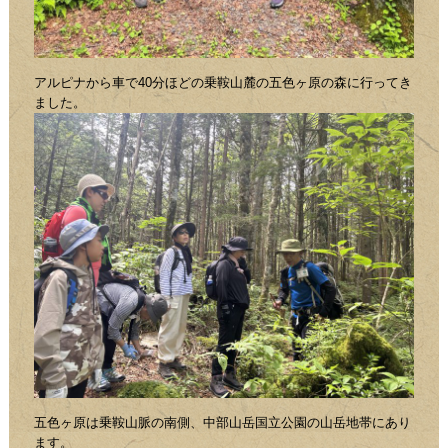
アルピナから車で40分ほどの乗鞍山麓の五色ヶ原の森に行ってき
ました。
五色ヶ原は乗鞍山脈の南側、中部山岳国立公園の山岳地帯にあり
ます。