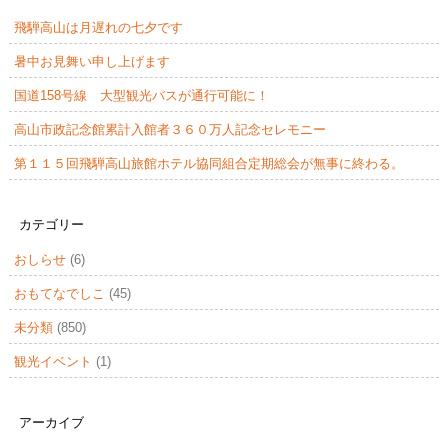
飛騨高山は月遅れの七夕です
暑中お見舞い申し上げます
国道158号線 大型観光バスが通行可能に！
高山市政記念館累計入館者３６０万人記念セレモニー
第１１５回飛騨高山旅館ホテル協同組合定期総会が無事に終わる。
カテゴリー
おしらせ
(6)
おもてなでしこ
(45)
未分類
(850)
観光イベント
(1)
アーカイブ