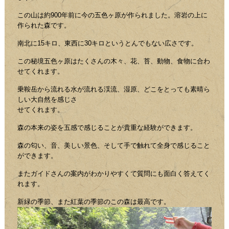
この山は約900年前に今の五色ヶ原が作られました。溶岩の上に
作られた森です。
南北に15キロ、東西に30キロというとんでもない広さです。
この秘境五色ヶ原はたくさんの木々、花、苔、動物、食物に合わ
せてくれます。
乗鞍岳から流れる水が流れる渓流、湿原、どこをとっても素晴ら
しい大自然を感じさ
せてくれます。
森の本来の姿を五感で感じることが貴重な経験ができます。
森の匂い、音、美しい景色、そして手で触れて全身で感じること
ができます。
またガイドさんの案内がわかりやすくて質問にも面白く答えてく
れます。
新緑の季節、また紅葉の季節のこの森は最高です。