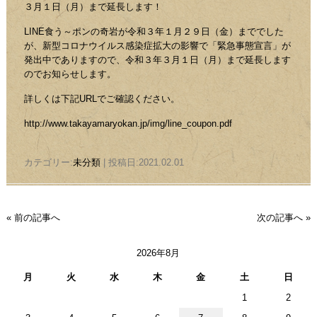
３月１日（月）まで延長します！
LINE食う～ポンの奇岩が令和３年１月２９日（金）まででした
が、新型コロナウイルス感染症拡大の影響で「緊急事態宣言」が
発出中でありますので、令和３年３月１日（月）まで延長します
のでお知らせします。
詳しくは下記URLでご確認ください。
http://www.takayamaryokan.jp/img/line_coupon.pdf
カテゴリー:
未分類
| 投稿日:2021.02.01
« 前の記事へ
次の記事へ »
2026年8月
月
火
水
木
金
土
日
1
2