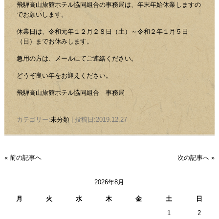
飛騨高山旅館ホテル協同組合の事務局は、年末年始休業しますの
でお願いします。
休業日は、令和元年１２月２８日（土）～令和２年１月５日
（日）までお休みします。
急用の方は、メールにてご連絡ください。
どうぞ良い年をお迎えください。
飛騨高山旅館ホテル協同組合 事務局
カテゴリー:
未分類
| 投稿日:2019.12.27
« 前の記事へ
次の記事へ »
2026年8月
月
火
水
木
金
土
日
1
2