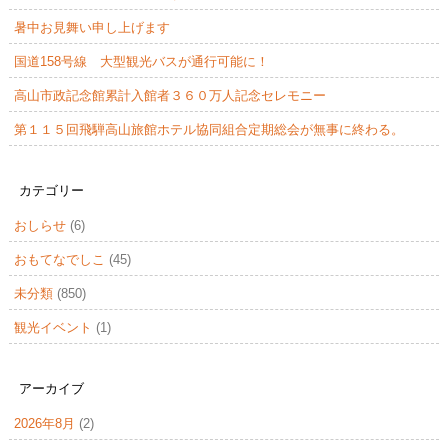
暑中お見舞い申し上げます
国道158号線 大型観光バスが通行可能に！
高山市政記念館累計入館者３６０万人記念セレモニー
第１１５回飛騨高山旅館ホテル協同組合定期総会が無事に終わる。
カテゴリー
おしらせ
(6)
おもてなでしこ
(45)
未分類
(850)
観光イベント
(1)
アーカイブ
2026年8月
(2)