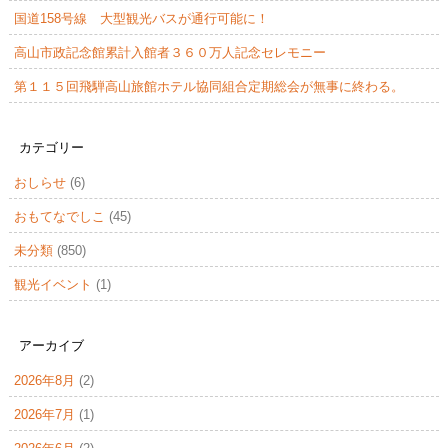
国道158号線 大型観光バスが通行可能に！
高山市政記念館累計入館者３６０万人記念セレモニー
第１１５回飛騨高山旅館ホテル協同組合定期総会が無事に終わる。
カテゴリー
おしらせ
(6)
おもてなでしこ
(45)
未分類
(850)
観光イベント
(1)
アーカイブ
2026年8月
(2)
2026年7月
(1)