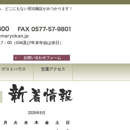
る、どこにもない宿泊施設がみつかります！
～17：00（GW及び年末年始は休日）
ゲストハウス
交通アクセス
2026年8月
月
火
水
木
金
土
日