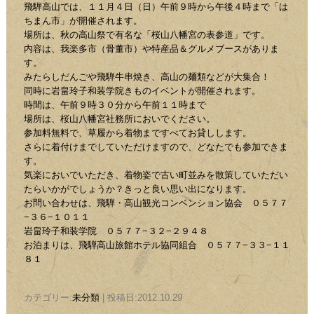
飛騨高山では、１１月４日（日）午前９時から午後４時まで「は
ちまん市」が開催されます。
場所は、秋の高山祭で有名な「桜山八幡宮の表参道」です。
内容は、我楽多市（骨董市）や特産品＆グルメブースがありま
す。
みたらしだんごや飛騨牛串焼き、高山の麺類などが大集合！
同時に岩畠玲子和装学院きものイベントが開催されます。
時間は、午前９時３０分から午前１１時まで
場所は、桜山八幡宮社務所においでください。
参加料無料で、草履から着物まですべてお貸しします。
さらに着付けまでしていただけますので、どなたでも参加できま
す。
気楽においでいただき、着物姿で古い町並みを散策していただい
たらいかがでしょうか？きっと良い思い出になります。
お問い合わせは、飛騨・高山観光コンベンション協会 ０５７７
−３６−１０１１
岩畠玲子和装学院 ０５７７−３２−２９４８
お泊まりは、飛騨高山旅館ホテル協同組合 ０５７７−３３−１１
８１
カテゴリー:
未分類
| 投稿日:2012.10.29