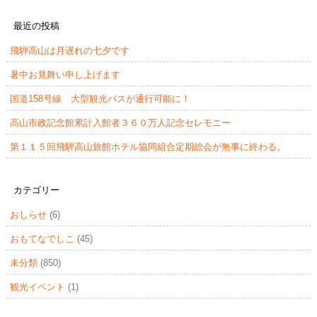
最近の投稿
飛騨高山は月遅れの七夕です
暑中お見舞い申し上げます
国道158号線 大型観光バスが通行可能に！
高山市政記念館累計入館者３６０万人記念セレモニー
第１１５回飛騨高山旅館ホテル協同組合定期総会が無事に終わる。
カテゴリー
おしらせ
(6)
おもてなでしこ
(45)
未分類
(850)
観光イベント
(1)