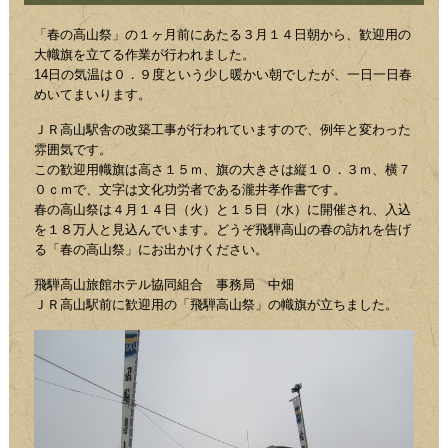
「春の高山祭」の１ヶ月前にあたる３月１４日朝から、歓迎用の
大幟旗を立てる作業が行われました。
14日の気温は０．９度という少し暖かい朝でしたが、一日一日春
めいてまいります。
ＪＲ高山駅舎の改築工事が行われていますので、例年と変わった
雰囲気です。
この歓迎用幟旗は高さ１５ｍ、旗の大きさは縦１０．３ｍ、横７
０ｃｍで、文字は文化功労者である瀧井孝作書です。
春の高山祭は４月１４日（火）と１５日（水）に開催され、入込
を１８万人と見込んでいます。どうぞ飛騨高山の春の訪れを告げ
る「春の高山祭」にお出かけください。
飛騨高山旅館ホテル協同組合 事務局 中畑
ＪＲ高山駅前に歓迎用の「飛騨高山祭」の幟旗が立ちました。